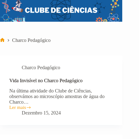
Pular
para
o
conteúdo
Charco Pedagógico
Início
Charco Pedagógico
Vida Invisível no Charco Pedagógico
Na última atividade do Clube de Ciências,
observámos ao microscópio amostras de água do
Charco…
Ler mais
Vida
Dezembro 15, 2024
Invisível
no
Charco
Pedagógico