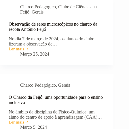
Charco Pedagógico
,
Clube de Ciências na
Feijó
,
Gerais
Observação de seres microscópicos no charco da
escola António Feijó
No dia 7 de março de 2024, os alunos do clube
fizeram a observação de…
Ler mais
Observação
Março 25, 2024
de
seres
microscópicos
no
charco
da
Charco Pedagógico
,
Gerais
escola
António
Feijó
O Charco da Feijó: uma oportunidade para o ensino
inclusivo
No âmbito da disciplina de Físico-Química, um
aluno do centro de apoio à aprendizagem (CAA)…
Ler mais
O
Março 5, 2024
Charco