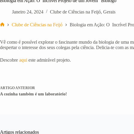
Biologia em Ação: O Incrível Projeto de um Jovem “Biólogo”
Janeiro 24, 2024
Clube de Ciências na Feijó
,
Gerais
Clube de Ciências na Feijó
Biologia em Ação: O Incrível Pr
Início
Vê como é possível explorar o fascinante mundo da biologia de uma man
despertar o interesse dos seus colegas pela ciência. Delicia-te com as m
Descobre
aqui
este admirável projeto.
ARTIGO
ANTERIOR
A cozinha também é um laboratório!
Artigos relacionados