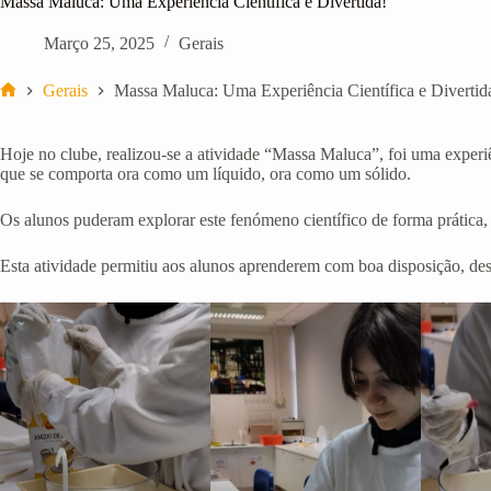
Massa Maluca: Uma Experiência Científica e Divertida!
Março 25, 2025
Gerais
Gerais
Massa Maluca: Uma Experiência Científica e Divertid
Início
Hoje no clube, realizou-se a atividade “Massa Maluca”, foi uma exper
que se comporta ora como um líquido, ora como um sólido.
Os alunos puderam explorar este fenómeno científico de forma prática, p
Esta atividade permitiu aos alunos aprenderem com boa disposição, desp